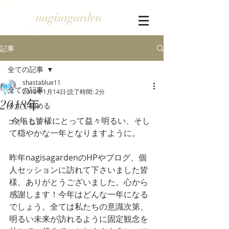
nagisagarden
記事
全ての記事
shastablue11
全ての記事
2018年1月14日
読了時間: 2分
2018年
今すぐ始める
 今年も皆様にとって益々明るい、そし
コミュニティ
て穏やかな一年となりますように。
昨年nagisagardenのHPやブログ、個
人セッションに訪れて下さいました皆
様、ありがとうございました。心から
感謝します！今年はどんな一年になる
でしょう。全ては私たちの意識次第、
明るい未来が訪れるように固定観念を